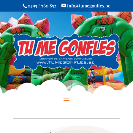
0495 / 760 852
info@tumegonfles.be