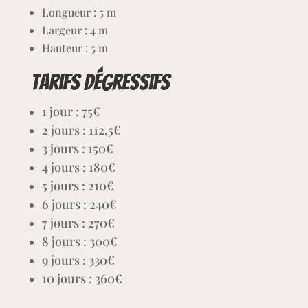
seront à l’abri ! Ce château comporte un toit
protégeant ainsi ses occupants des intempéries.
Capacité
6 à 8 enfants
Dimensions une fois gonflé
Longueur : 5 m
Largeur : 4
m
Hauteur : 5 m
Tarifs dégressifs
1 jour : 75€
2 jours : 112,5€
3 jours : 150€