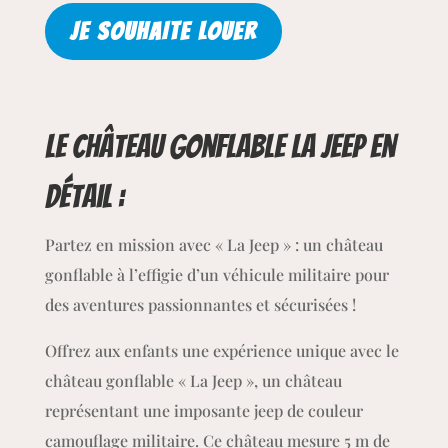
4 jours : 180€
5 jours : 210€
6 jours : 240€
7 jours : 270€
8 jours : 300€
9 jours : 330€
10 jours : 360€
JE SOUHAITE LOUER
Le château gonflable La Jeep
en
détail :