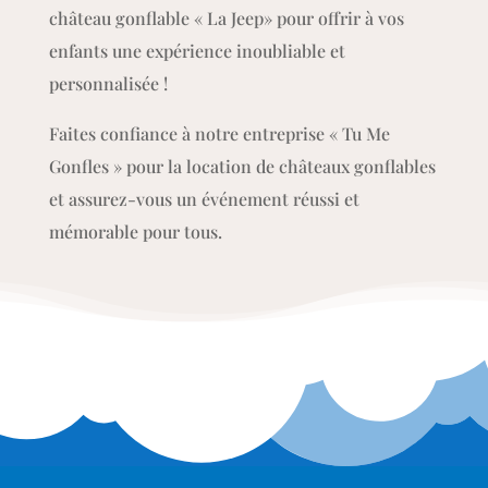
palpitante et sécurisée lors de vos événements
festifs.
Parfait pour les anniversaires, les fêtes d’école et
autres célébrations, « La Jeep » apportera une
touche d’originalité et d’action à votre fête.
N’attendez plus et réservez dès maintenant le
château gonflable « La Jeep» pour offrir à vos
enfants une expérience inoubliable et
personnalisée !
Faites confiance à notre entreprise « Tu Me
Gonfles » pour la location de châteaux gonflables
et assurez-vous un événement réussi et
mémorable pour tous.