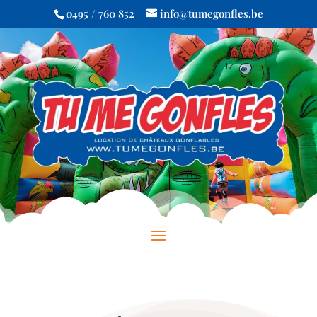
0495 / 760 852
info@tumegonfles.be