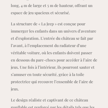
Partez en mission avec « La Jeep » : un château
gonflable à l’effigie d’un véhicule militaire pour
des aventures passionnantes et sécurisées !
Offrez aux enfants une expérience unique avec le
château gonflable « La Jeep », un château
représentant une imposante jeep de couleur
camouflage militaire. Ce château mesure 5 m de
long, 4 m de large et 5 m de hauteur, offrant un
espace de jeu spacieux et sécurisé.
La structure de « La Jeep » est conçue pour
immerger les enfants dans un univers d’aventure
et d’exploration. L’entrée du château se fait par
l’avant, à l’emplacement du radiateur d’une
véritable voiture, où les enfants doivent passer