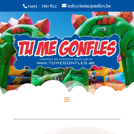
0495 / 760 852
info@tumegonfles.be