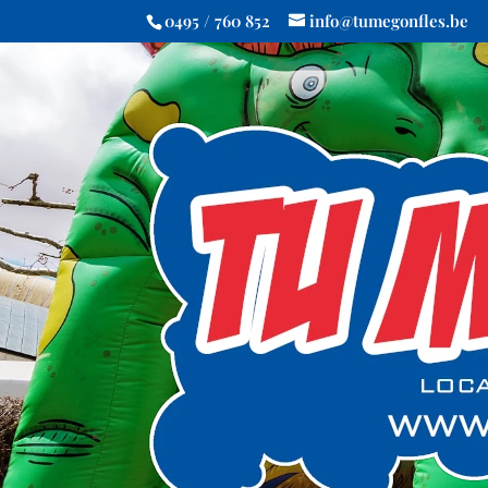
0495 / 760 852
info@tumegonfles.be