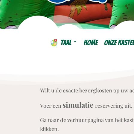
Taal
Home
Onze kaste
Wilt u de exacte bezorgkosten op uw a
simulatie
Voer een
reservering uit,
Ga naar de verhuurpagina van het kaste
klikken.