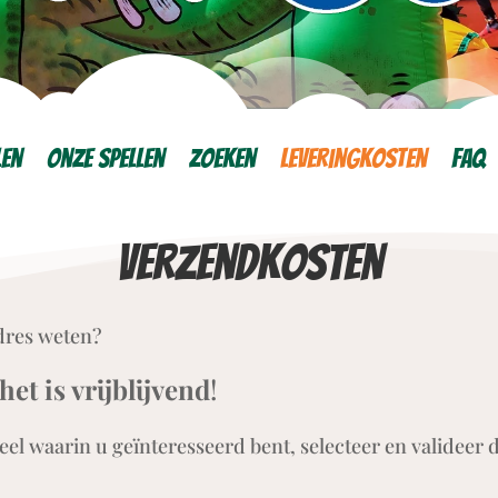
len
Onze spellen
Zoeken
Leveringkosten
FAQ
Verzendkosten
dres weten?
het is vrijblijvend
!
el waarin u geïnteresseerd bent, selecteer en valideer 