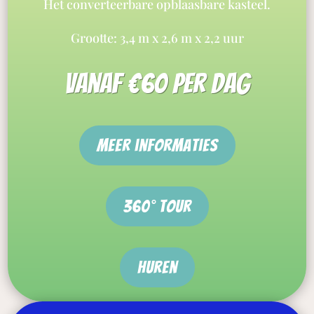
Het converteerbare opblaasbare kasteel.
Grootte: 3,4 m x 2,6 m x 2,2 uur
vanaf €60 per dag
meer informaties
360° tour
Huren