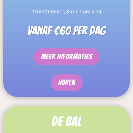
Afmetingen: 3,8m x 2,9m x 2u
vanaf €60 per dag
meer informaties
Huren
de bal