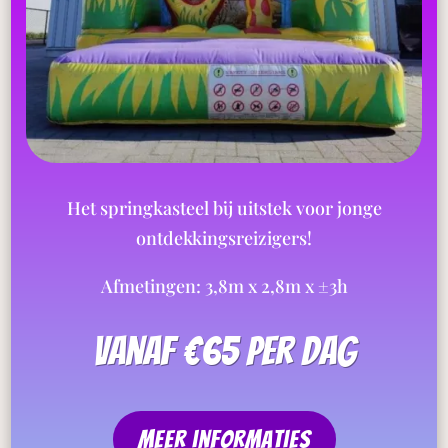
Het springkasteel bij uitstek voor jonge
ontdekkingsreizigers!
Afmetingen: 3,8m x 2,8m x ±3h
vanaf €65 per dag
meer informaties