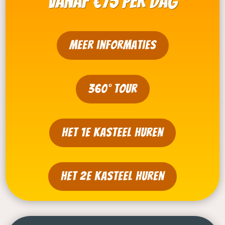
vanaf €75 per dag
meer informaties
360° tour
Het 1e kasteel huren
Het 2e kasteel huren