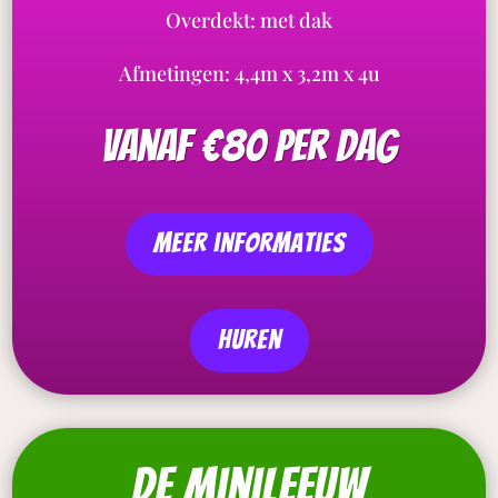
Overdekt: met dak
Afmetingen: 4,4m x 3,2m x 4u
vanaf €80 per dag
meer informaties
Huren
De minileeuw