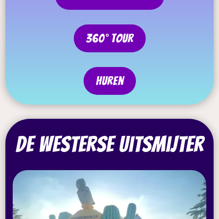
360° tour
Huren
De westerse uitsmijter