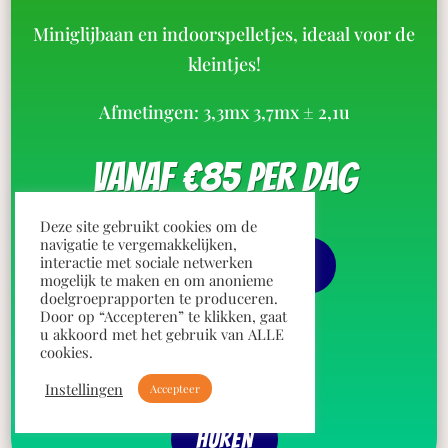
Miniglijbaan en indoorspelletjes, ideaal voor de
kleintjes!
Afmetingen:
3,3m
x
3,7m
x
± 2,1u
vanaf €85 per dag
Deze site gebruikt cookies om de
navigatie te vergemakkelijken,
meer informaties
interactie met sociale netwerken
mogelijk te maken en om anonieme
doelgroeprapporten te produceren.
Door op “Accepteren” te klikken, gaat
u akkoord met het gebruik van ALLE
360° tour
cookies.
Instellingen
Accepteer
Huren