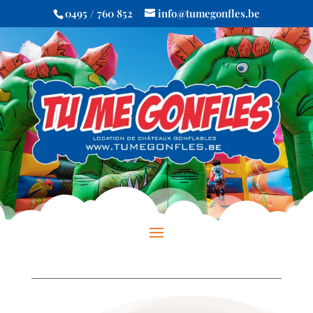
0495 / 760 852
info@tumegonfles.be