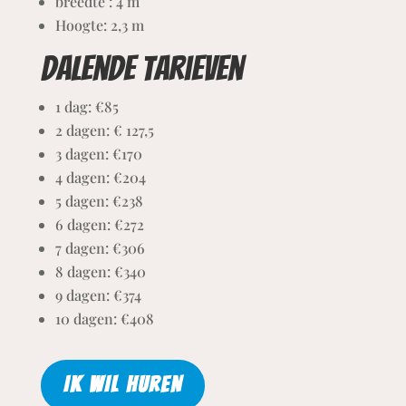
breedte : 4
m
Hoogte: 2,3 m
Dalende tarieven
1 dag: €85
2 dagen: € 127,5
3 dagen: €170
4 dagen: €204
5 dagen: €238
6 dagen: €272
7 dagen: €306
8 dagen: €340
9 dagen: €374
10 dagen: €408
IK WIL HUREN