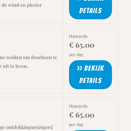
n de wind en plezier
DETAILS
Huurprijs
€ 65.00
per dag
roene weiden om doorheen te
uit te leven.
>> BEKIJK
DETAILS
Huurprijs
€ 65.00
per dag
nge ontdekkingsreizigers!