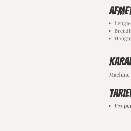
Afme
Lengte
Breedt
Hoogte
Karak
Machine 
Tarie
€75 pe