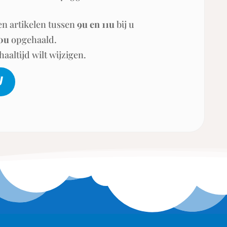
en artikelen tussen
9u en 11u
bij u
0u
opgehaald.
aaltijd wilt wijzigen.