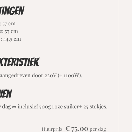
tingen
: 57 cm
e: 57 cm
: 44,5 cm
teristiek
aangedreven door 220V (± 1100W).
ven
r dag
➦ inclusief 500g roze suiker+ 25 stokjes.
€ 75.00
Huurprijs
per dag