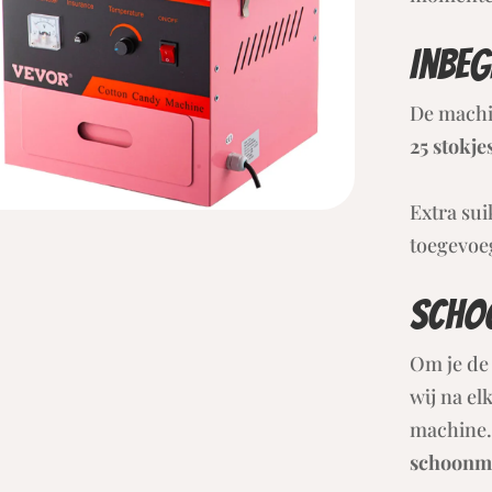
Inbeg
De mach
25 stokje
Extra su
toegevoeg
Scho
Om je de 
wij na e
machine
schoonm