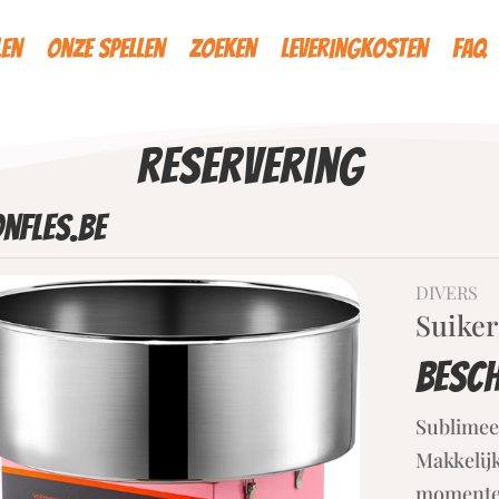
len
Onze spellen
Zoeken
Leveringkosten
FAQ
reservering
nfles.be
DIVERS
Suike
Besch
Sublimee
Makkelij
momenten 