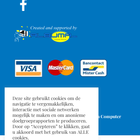
Deze site gebruikt cookies om de
navigatie te vergemakkelijken,
interactie met sociale netwerken
mogelijk te maken en om anonieme
TuMeGonfles.be
- Gemaakt door
Albuma Computer
doelgroeprapporten te produceren.
Services
Door op “Accepteren” te klikken, gaat
u akkoord met het gebruik van ALLE
cookies.