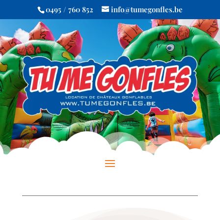
0495 / 760 852
info@tumegonfles.be