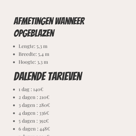
Afmetingen wanneer
opgeblazen
Lengte: 5,3 m
Breedte: 5,4
m
Hoogte: 3,3 m
Dalende tarieven
1 dag : 140€
2 dagen : 210€
3 dagen : 280€
4 dagen : 336€
5 dagen : 392€
6 dagen : 448€