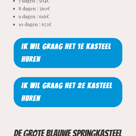
7 dagen : 504€
8 dagen : 560€
9 dagen : 616€
10 dagen : 672€
IK WIL GRAAG HET 1E KASTEEL
HUREN
IK WIL GRAAG HET 2E KASTEEL
HUREN
De grote blauwe springkasteel